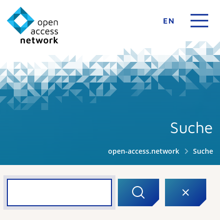
EN
Suche
open-access.network
Suche