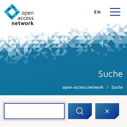
EN
Suche
open-access.network
Suche