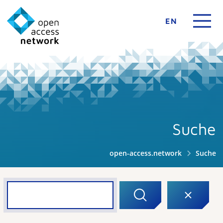
EN
Suche
open-access.network
Suche