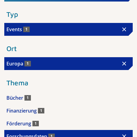
Typ
Events
1
Ort
Europa
1
Thema
Bücher
1
Finanzierung
1
Förderung
1
Forschungsdaten
1