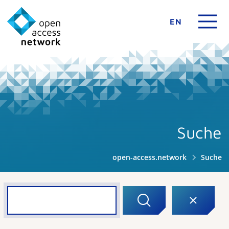
EN
Suche
open-access.network
Suche