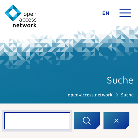
EN
Suche
open-access.network
Suche