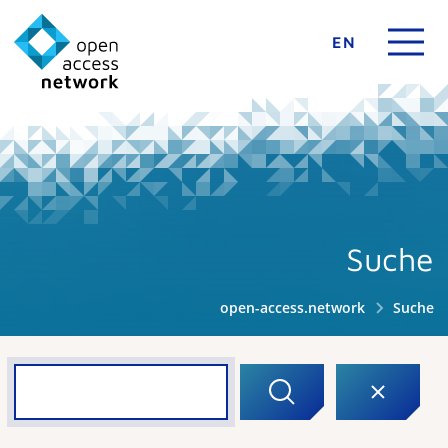
EN
Suche
open-access.network
Suche