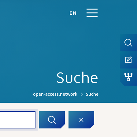
EN
Suche
open-access.network
Suche