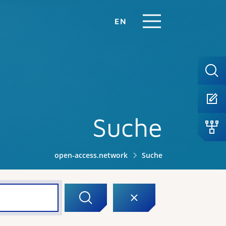
EN
Suche
open-access.network
Suche