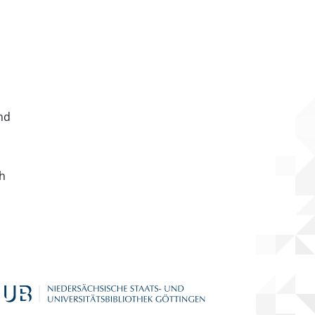
nd
ch