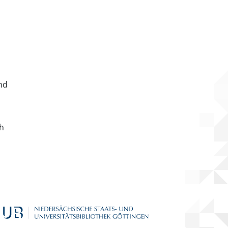
nd
ch