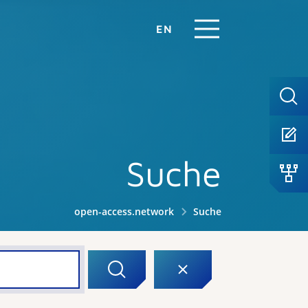
EN
Suche
open-access.network
Suche