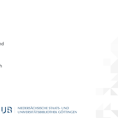
nd
ch