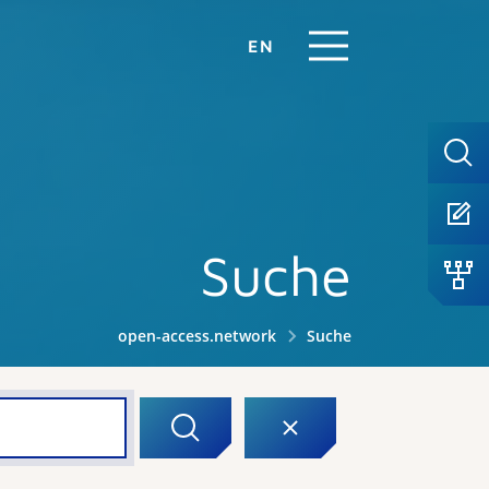
EN
Suche
open-access.network
Suche