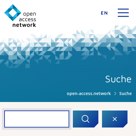
EN
Suche
open-access.network
Suche