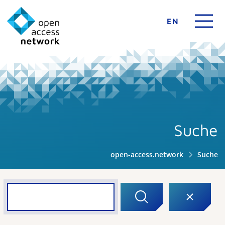
EN
Suche
open-access.network
Suche