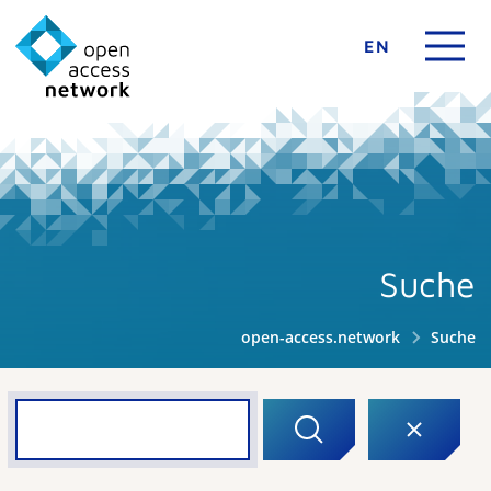
EN
Suche
open-access.network
Suche