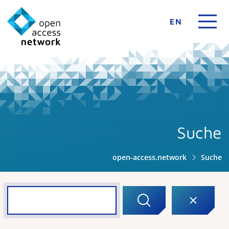
EN
Suche
open-access.network
Suche