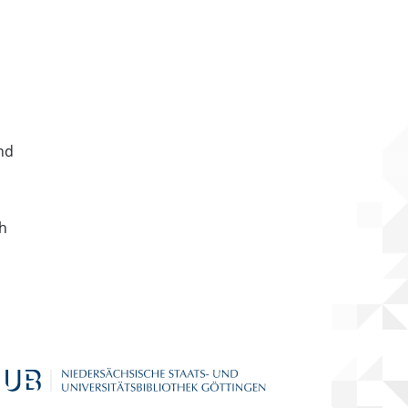
nd
ch