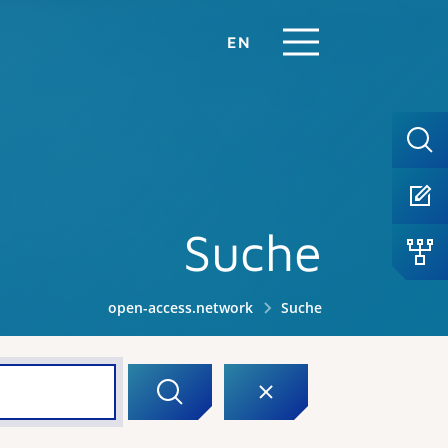
EN
Suche
open-access.network
Suche