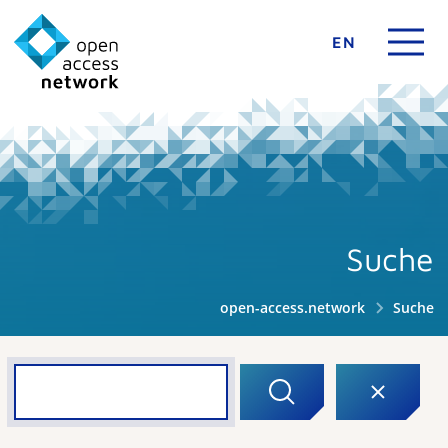
EN
Suche
open-access.network
Suche