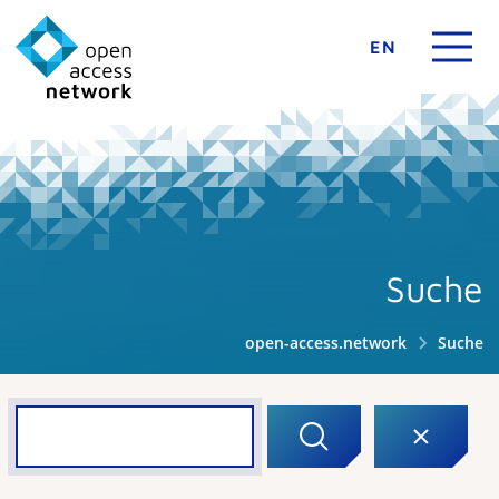
EN
Suche
open-access.network
Suche