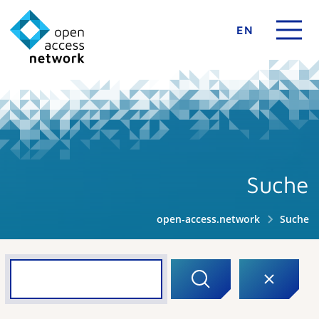
EN
Suche
open-access.network
Suche