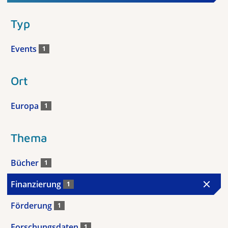
Typ
Events
1
Ort
Europa
1
Thema
Bücher
1
Finanzierung
1
Förderung
1
Forschungsdaten
1