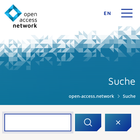
EN
Suche
open-access.network
Suche