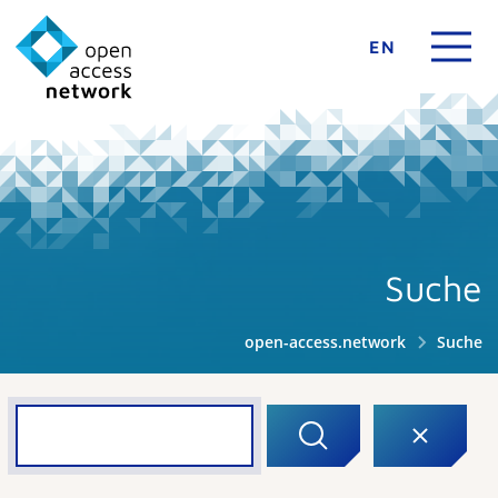
EN
Suche
open-access.network
Suche