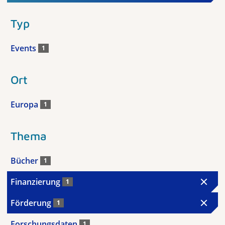
Typ
Events
1
Ort
Europa
1
Thema
Bücher
1
Finanzierung
1
Förderung
1
Forschungsdaten
1