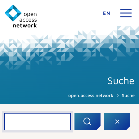
EN
Suche
open-access.network
Suche