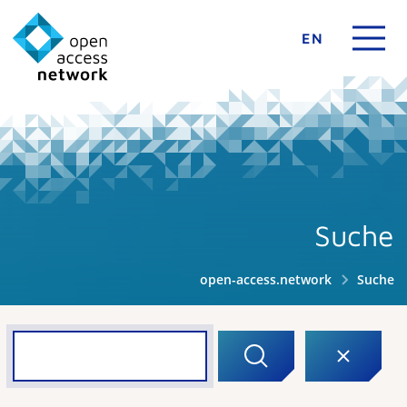
EN
Suche
open-access.network
Suche