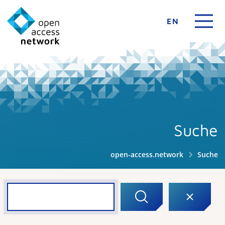
EN
Suche
open-access.network
Suche