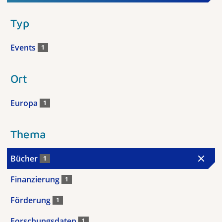
Typ
Events
1
Ort
Europa
1
Thema
Bücher
1
Finanzierung
1
Förderung
1
Forschungsdaten
1