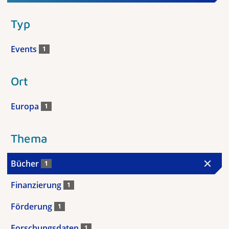
Typ
Events
1
Ort
Europa
1
Thema
Bücher
1
Finanzierung
1
Förderung
1
Forschungsdaten
1