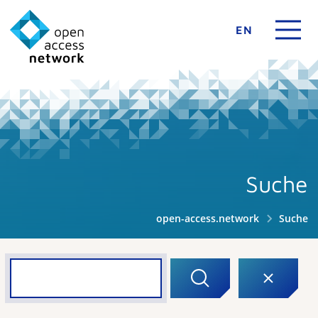
EN
Suche
open-access.network
Suche