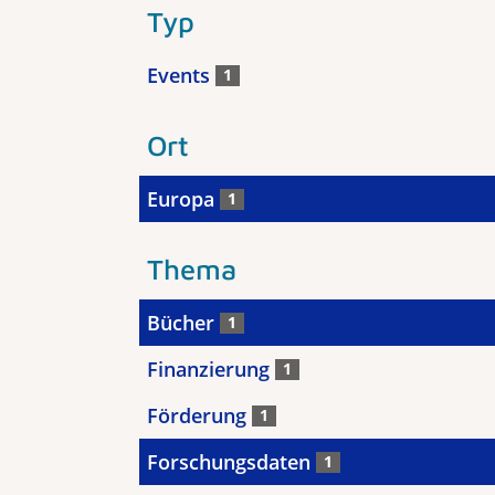
Typ
Events
1
Ort
Europa
1
Thema
Bücher
1
Finanzierung
1
Förderung
1
Forschungsdaten
1