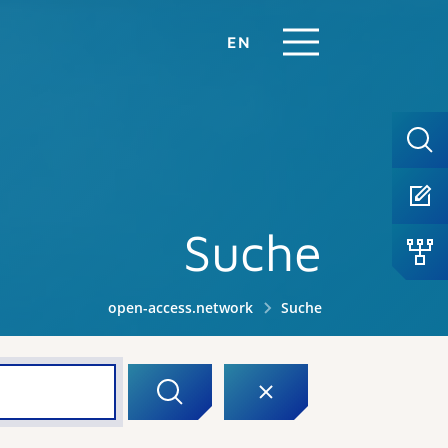
EN
Suche
open-access.network
Suche