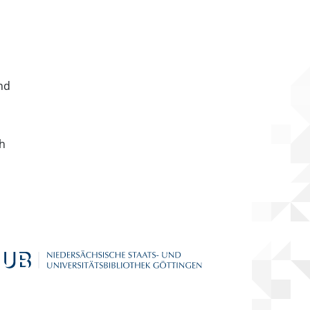
nd
ch