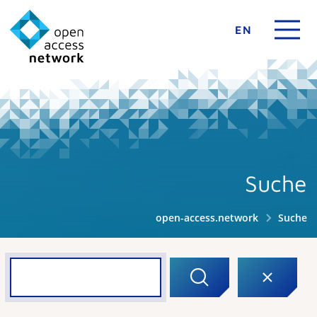
EN
Suche
open-access.network
Suche