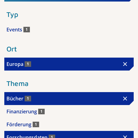
Typ
Events
1
Ort
Europa
1
Thema
Bücher
1
Finanzierung
1
Förderung
1
Forschungsdaten
1