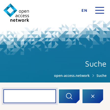
EN
Suche
open-access.network
Suche