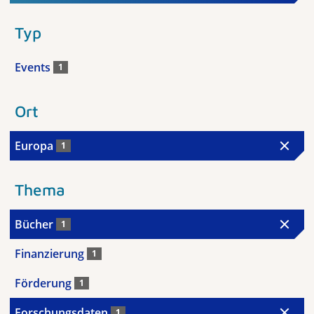
Typ
Events
1
Ort
Europa
1
Thema
Bücher
1
Finanzierung
1
Förderung
1
Forschungsdaten
1