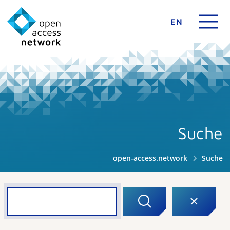
EN
Suche
open-access.network
Suche