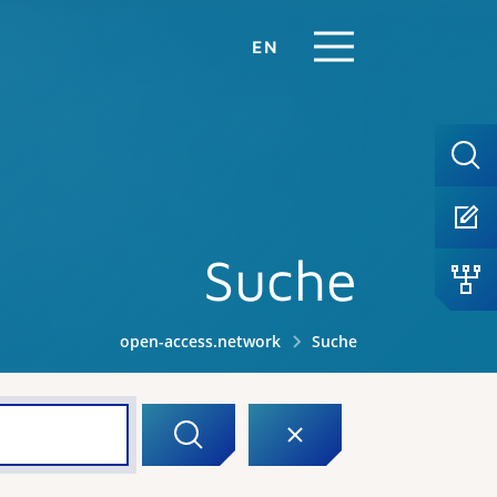
EN
Suche
open-access.network
Suche