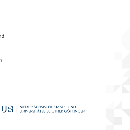
nd
ch