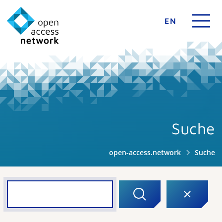
EN
Suche
open-access.network
Suche