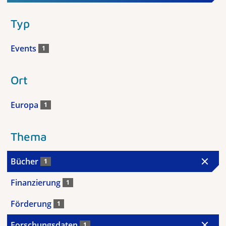
Typ
Events
1
Ort
Europa
1
Thema
Bücher
1
Finanzierung
1
Förderung
1
Forschungsdaten
1