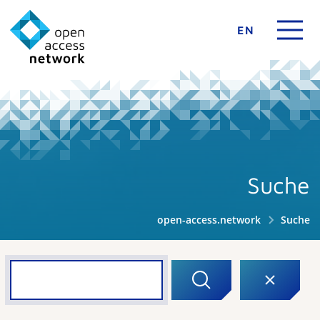
EN
Suche
open-access.network
Suche