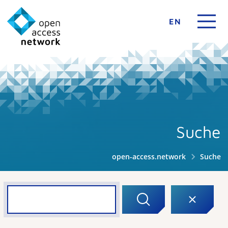
EN
Suche
open-access.network
Suche