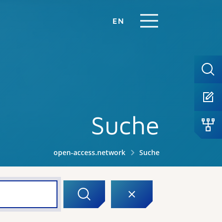
EN
Suche
open-access.network
Suche