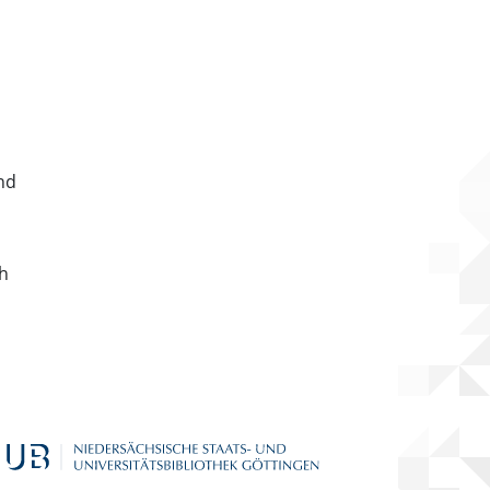
nd
ch