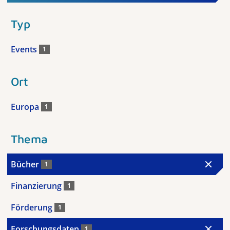
Typ
Events
1
Ort
Europa
1
Thema
Bücher
1
Finanzierung
1
Förderung
1
Forschungsdaten
1