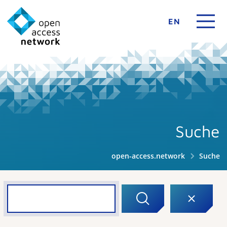
EN
Suche
open-access.network
Suche