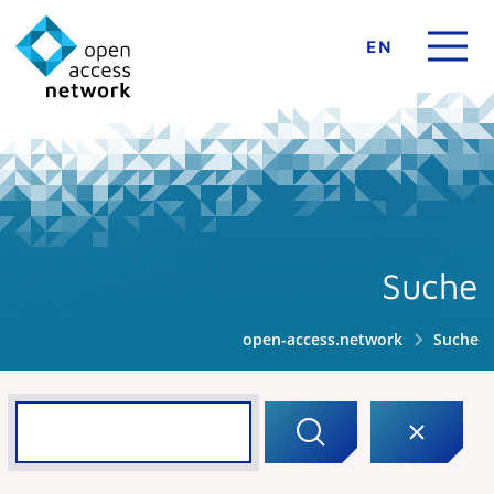
EN
Suche
open-access.network
Suche