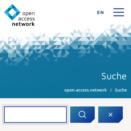
EN
Suche
open-access.network
Suche