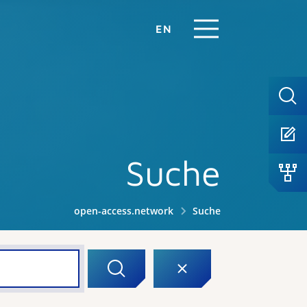
EN
Suche
open-access.network
Suche