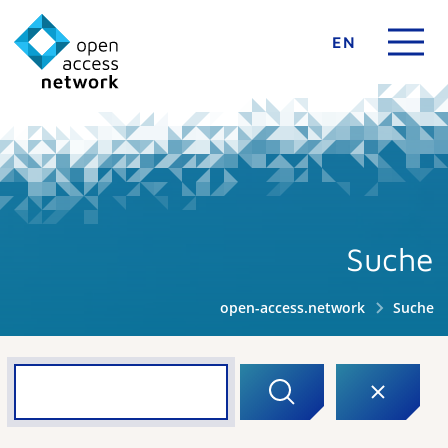
EN
Suche
open-access.network
Suche