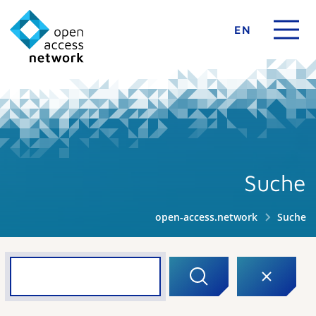
EN
Suche
open-access.network
Suche