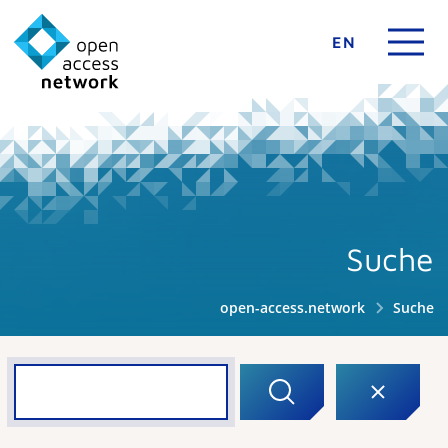
EN
Suche
open-access.network
Suche