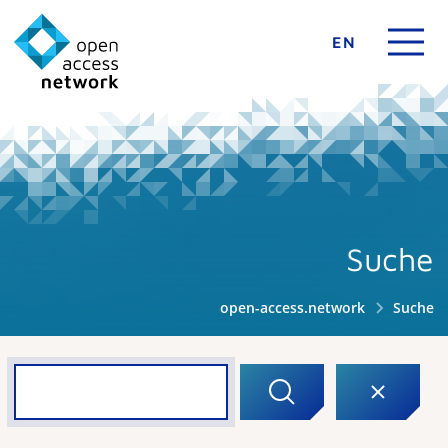
EN
Suche
open-access.network
Suche