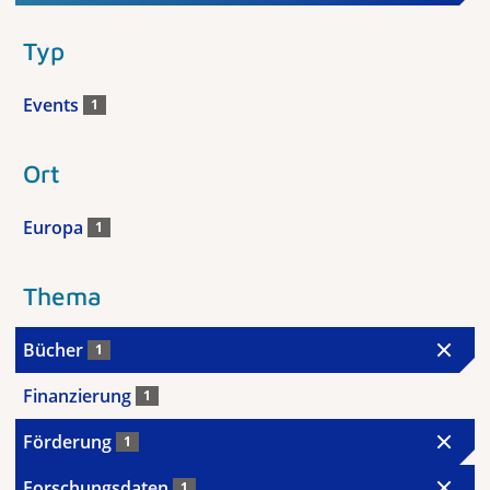
Typ
Events
1
Ort
Europa
1
Thema
Bücher
1
Finanzierung
1
Förderung
1
Forschungsdaten
1