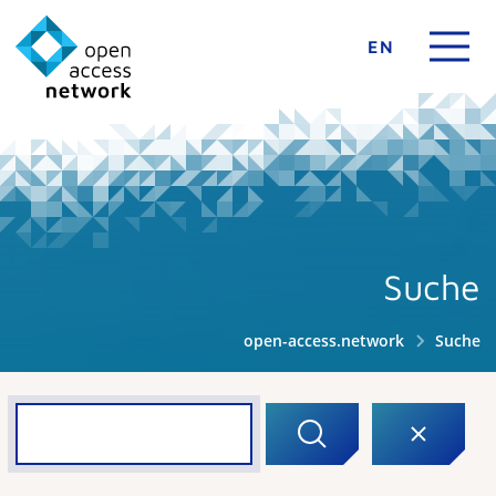
EN
Suche
open-access.network
Suche