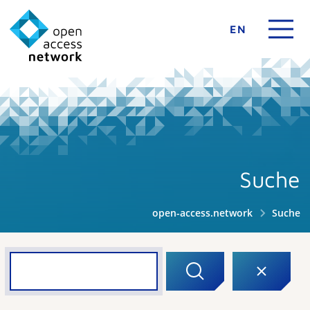
EN
Suche
open-access.network
Suche