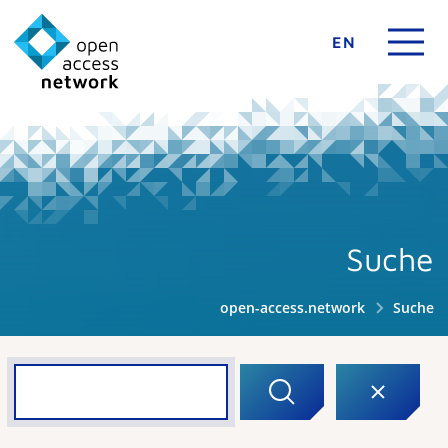
EN
Suche
open-access.network
Suche