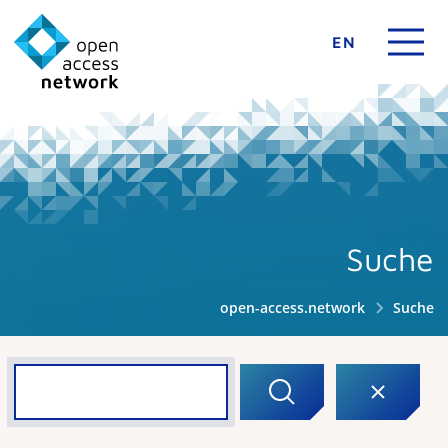
EN
Suche
open-access.network
Suche