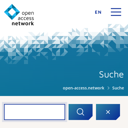
EN
Suche
open-access.network
Suche