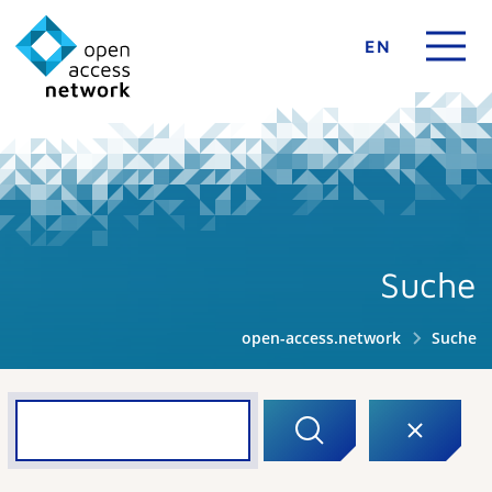
EN
Suche
open-access.network
Suche