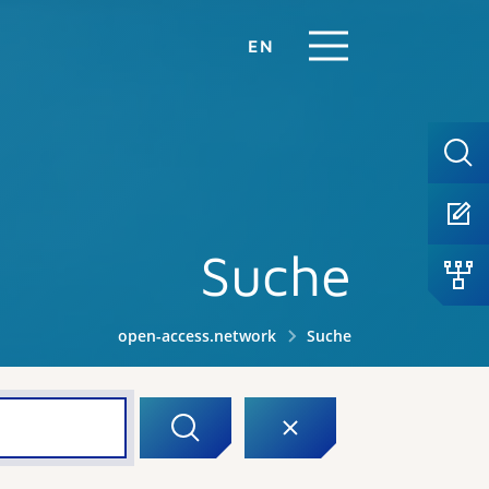
EN
Suche
open-access.network
Suche