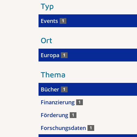
Typ
Events
1
Ort
Europa
1
Thema
Bücher
1
Finanzierung
1
Förderung
1
Forschungsdaten
1