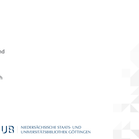
nd
ch