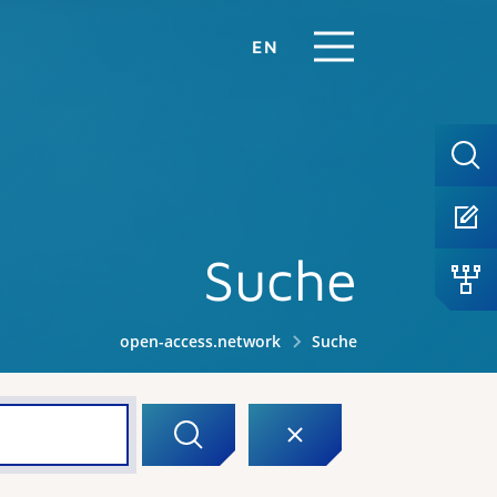
EN
Suche
open-access.network
Suche