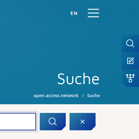
EN
Suche
open-access.network
Suche